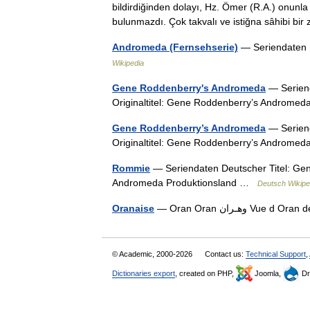
bildirdiğinden dolayı, Hz. Ömer (R.A.) onunl
bulunmazdı. Çok takvalı ve istiğna sâhibi b
Andromeda (Fernsehserie)
— Seriendaten 
Wikipedia
Gene Roddenberry's Andromeda
— Seriend
Originaltitel: Gene Roddenberry’s Androme
Gene Roddenberry’s Andromeda
— Seriend
Originaltitel: Gene Roddenberry’s Androme
Rommie
— Seriendaten Deutscher Titel: Gen
Andromeda Produktionsland …
Deutsch Wikipe
Oranaise
— Oran Oran ـران
© Academic, 2000-2026
Contact us:
Technical Support
,
Dictionaries export
, created on PHP,
Joomla,
Dr