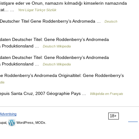
a istişare eder ve Onun, namazını kılmadığı kimselerin namazında
ir zat… …
Yeni Lügat Türkçe Sözlük
Deutscher Titel Gene Roddenberry’s Andromeda …
Deutsch
aten Deutscher Titel: Gene Roddenberry’s Andromeda
da Produktionsland …
Deutsch Wikipedia
aten Deutscher Titel: Gene Roddenberry’s Andromeda
da Produktionsland …
Deutsch Wikipedia
e Roddenberry’s Andromeda Originaltitel: Gene Roddenberry’s
dia
وه Vue d Oran depuis Santa Cruz, 2007 Géographie Pays …
Wikipédia en Français
Advertising
18+
upal,
WordPress, MODx.