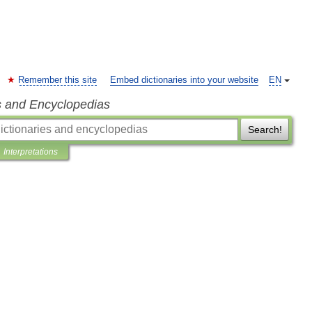
Remember this site
Embed dictionaries into your website
EN
s and Encyclopedias
Search!
Interpretations