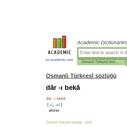
Academic Dictionarie
en-academic.com
Osmanli Türkçesİ sözlüğü
Osmanli Türkçesİ sözlüğü
dâr -ı bekâ
dâr
-
ı
bekâ
[
راد
ﺎﻘﺑ
]
ahiret
.
Osmanli
Türkçesİ
sözlüğü
.
2015
.