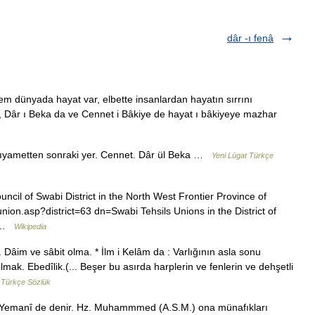
dâr -ı fenâ
em dünyada hayat var, elbette insanlardan hayatın sırrını
r, Dâr ı Beka da ve Cennet i Bâkiye de hayat ı bâkiyeye mazhar
 kıyametten sonraki yer. Cennet. Dâr ül Beka …
Yeni Lügat Türkçe
cil of Swabi District in the North West Frontier Province of
/union.asp?district=63 dn=Swabi Tehsils Unions in the District of
… …
Wikipedia
Dâim ve sâbit olma. * İlm i Kelâm da : Varlığının asla sonu
lmak. Ebedîlik.(... Beşer bu asırda harplerin ve fenlerin ve dehşetli
 Türkçe Sözlük
 Yemanî de denir. Hz. Muhammmed (A.S.M.) ona münafıkları