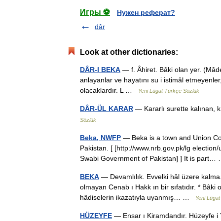
Игры ⚽
Нужен реферат?
dâr
Look at other dictionaries:
DÂR-I BEKA
— f. Âhiret. Bâki olan yer. (Mâd
anlayanlar ve hayatını su i istimâl etmeyenle
olacaklardır. L …
Yeni Lügat Türkçe Sözlük
DÂR-ÜL KARAR
— Kararlı surette kalınan,
Sözlük
Beka, NWFP
— Beka is a town and Union Coun
Pakistan. [ [http://www.nrb.gov.pk/lg election
Swabi Government of Pakistan] ] It is part
BEKA
— Devamlılık. Evvelki hâl üzere kalma. 
olmayan Cenab ı Hakk ın bir sıfatıdır. * Bâki o
hâdiselerin ikazatıyla uyanmış… …
Yeni Lügat
HÜZEYFE
— Ensar ı Kiramdandır. Hüzeyfe i